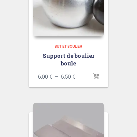
BUT ET BOULIER
Support de boulier
boule
Plage
6,00
€
–
6,50
€
de
prix :
6,00 €
à
6,50 €