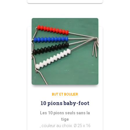
prix :
50,00 €
à
60,00 €
BUT ET BOULIER
10 pions baby-foot
Les 10 pions seuls sans la
tige
, couleur au choix. Ø 25 x 16