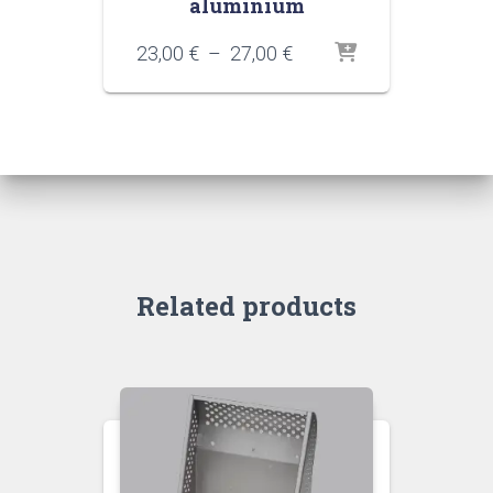
aluminium
Plage
23,00
€
–
27,00
€
de
prix :
23,00 €
à
27,00 €
Related products