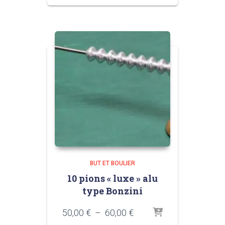
BUT ET BOULIER
10 pions « luxe » alu
type Bonzini
Plage
50,00
€
–
60,00
€
de