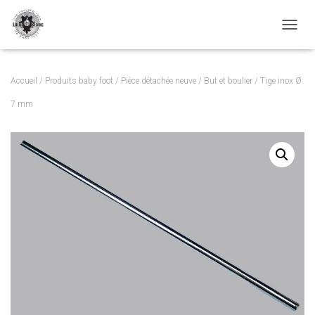
TOGGL
Accueil
/
Produits baby foot
/
Pièce détachée neuve
/
But et boulier
/ Tige inox Ø
7 mm