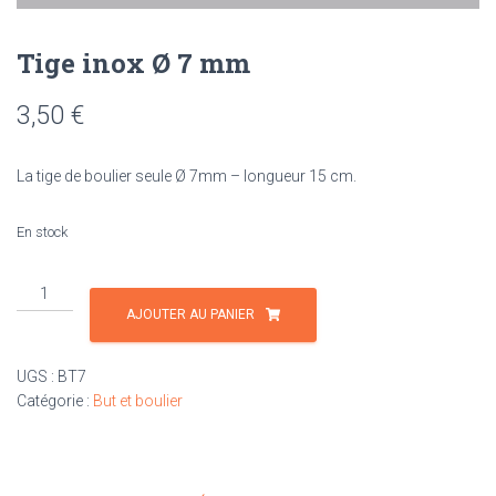
Tige inox Ø 7 mm
3,50
€
La tige de boulier seule Ø 7mm – longueur 15 cm.
En stock
quantité
de
AJOUTER AU PANIER
Tige
inox
UGS :
BT7
Ø
Catégorie :
But et boulier
7
mm