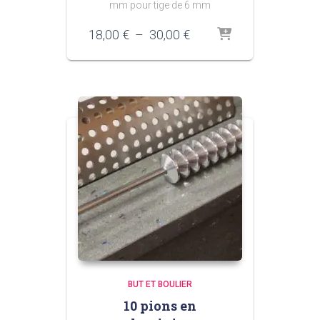
mm pour tige de 6 mm
Plage
18,00
€
–
30,00
€
de
prix :
18,00 €
à
30,00 €
BUT ET BOULIER
10 pions en