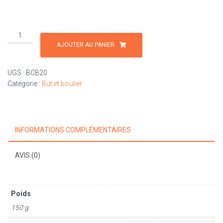
quantité
de
AJOUTER AU PANIER
Boulier
complet
UGS :
BCB20
10
Catégorie :
But et boulier
billes
bois
INFORMATIONS COMPLÉMENTAIRES
AVIS (0)
Poids
150 g