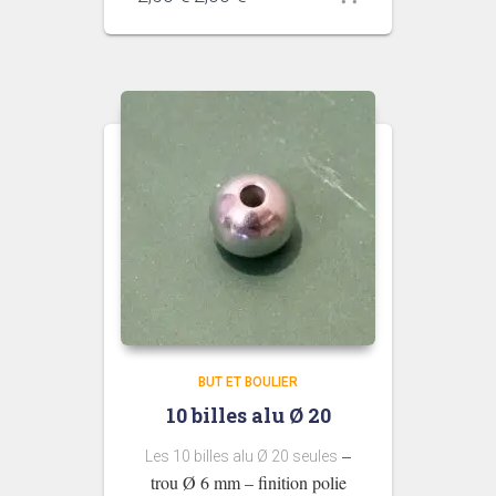
prix
prix
initial
actuel
était :
est :
2,50 €.
2,00 €.
BUT ET BOULIER
10 billes alu Ø 20
–
Les 10 billes alu Ø 20 seules
trou Ø 6 mm – finition polie