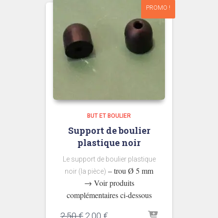
PROMO !
BUT ET BOULIER
Support de boulier
plastique noir
Le support de boulier plastique
– trou Ø 5 mm
noir (la pièce)
→ Voir produits
complémentaires ci-dessous
Le
Le
2,50
€
2,00
€