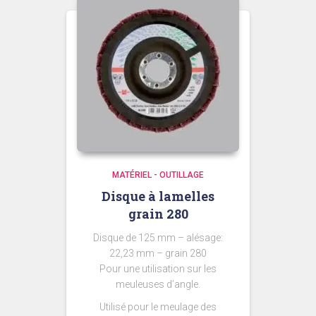
MATÉRIEL - OUTILLAGE
Disque à lamelles
grain 280
Disque de 125 mm – alésage:
22,23 mm – grain 280
Pour une utilisation sur les
meuleuses d’angle.
Utilisé pour le meulage des