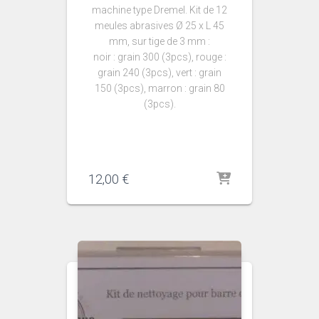
machine type Dremel. Kit de 12
meules abrasives Ø 25 x L 45
mm, sur tige de 3 mm :
noir : grain 300 (3pcs), rouge :
grain 240 (3pcs), vert : grain
150 (3pcs), marron : grain 80
(3pcs).
12,00
€