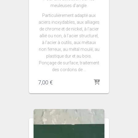
meuleuses d’angle.
Particulièrement adapté aux
aciers inoxydables, aux alliages
de chrome et de nickel, à l’acier
allié ou non, à l’acier structurel,
à l’acier à outils, aux métaux
non ferreux, au métal moulé, au
plastique dur et au bois.
Ponçage de surface, traitement
des cordons de …
7,00
€