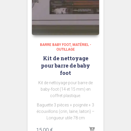
BARRE BABY FOOT
MATÉRIEL -
OUTILLAGE
Kit de nettoyage
pour barre de baby
foot
Kit de nettoyage pour barre de
baby-foot (14 et 15 mm) en
coffret plastique.
Baguette 3 pièces + poignée + 3
écouvillons (crin, laine, laiton) –
Longueur utile 78 cm
15,00
€