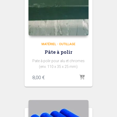
MATÉRIEL - OUTILLAGE
Pâte à polir
Pate à polir pour alu et chromes
(env. 110 x 35 x 25 mm).
8,00
€