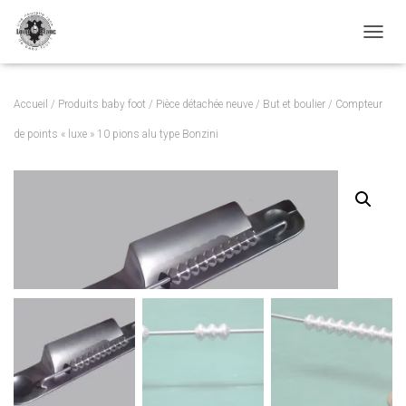
TOGGL
Accueil
/
Produits baby foot
/
Pièce détachée neuve
/
But et boulier
/ Compteur
de points « luxe » 10 pions alu type Bonzini