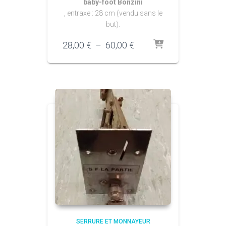
baby-foot Bonzini
, entraxe : 28 cm (vendu sans le
but).
Plage
28,00
€
–
60,00
€
de
prix :
28,00 €
à
60,00 €
SERRURE ET MONNAYEUR