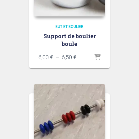
BUT ET BOULIER
Support de boulier
boule
Plage
6,00
€
–
6,50
€
de
prix :
6,00 €
à
6,50 €