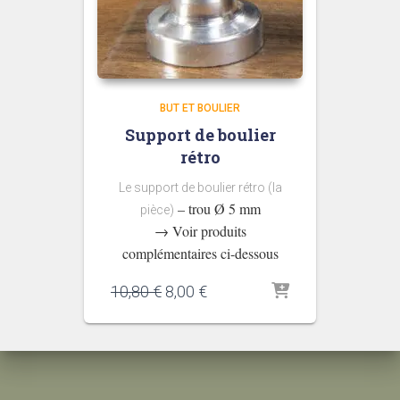
BUT ET BOULIER
Support de boulier
rétro
Le support de boulier rétro (la
– trou Ø 5 mm
pièce)
→ Voir produits
complémentaires ci-dessous
Le
Le
10,80
€
8,00
€
prix
prix
initial
actuel
était :
est :
10,80 €.
8,00 €.