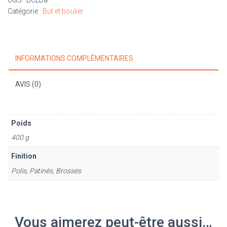
points
Catégorie :
But et boulier
"luxe"
10
pions
alu
INFORMATIONS COMPLÉMENTAIRES
type
Bonzini
AVIS (0)
Poids
400 g
Finition
Polis, Patinés, Brossés
Vous aimerez peut-être aussi…