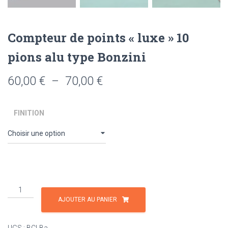
Compteur de points « luxe » 10
pions alu type Bonzini
Plage
60,00
€
–
70,00
€
de
FINITION
prix :
60,00 €
à
70,00 €
quantité
de
AJOUTER AU PANIER
Compteur
de
UGS :
BCLBa