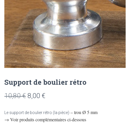
Support de boulier rétro
Le
Le
10,80
€
8,00
€
prix
prix
– trou Ø 5 mm
Le support de boulier rétro (la pièce)
initial
actuel
→ Voir produits complémentaires ci-dessous
était :
est :