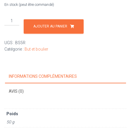
En stock (peut être commandé)
10,80 €.
8,00 €.
quantité
de
AJOUTER AU PANIER
Support
de
UGS :
BS5R
boulier
Catégorie :
But et boulier
rétro
INFORMATIONS COMPLÉMENTAIRES
AVIS (0)
Poids
50 g