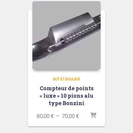
BUT ET BOULIER
Compteur de points
« luxe » 10 pions alu
type Bonzini
Plage
60,00
€
–
70,00
€
de
prix :