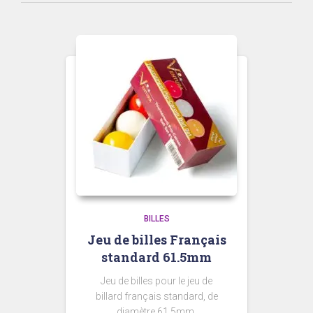
prix
croissant
BILLES
Jeu de billes Français
standard 61.5mm
Jeu de billes pour le jeu de
billard français standard, de
diamètre 61.5mm.