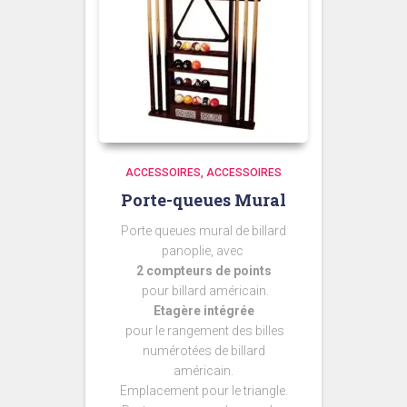
ACCESSOIRES
ACCESSOIRES
Porte-queues Mural
Porte queues mural de billard
panoplie, avec
2 compteurs de points
pour billard américain.
Etagère intégrée
pour le rangement des billes
numérotées de billard
américain.
Emplacement pour le triangle.