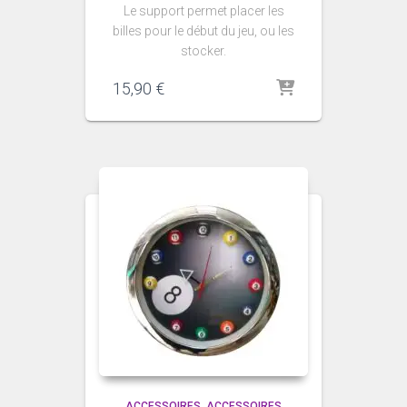
Le support permet placer les
billes pour le début du jeu, ou les
stocker.
15,90
€
ACCESSOIRES
ACCESSOIRES