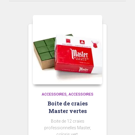
prix
croissant
ACCESSOIRES
ACCESSOIRES
Boite de craies
Master vertes
Boite de 12 craies
professionnelles Master,
coloris vert.