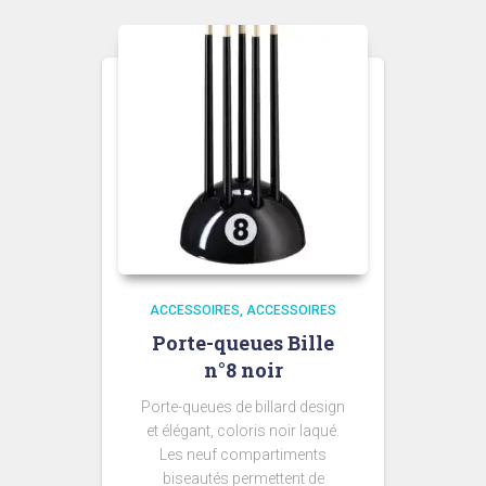
ACCESSOIRES
ACCESSOIRES
Porte-queues Bille
n°8 noir
Porte-queues de billard design
et élégant, coloris noir laqué.
Les neuf compartiments
biseautés permettent de