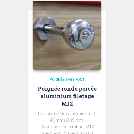
58,00 €
POIGNÉE BABY FOOT
Poignée ronde percée
aluminium filetage
M12
Poignée ronde en aluminium (L
45 mm) Ø 45 mm.
Pour visser sur embout M12
(voir photo 2) avec un pas à