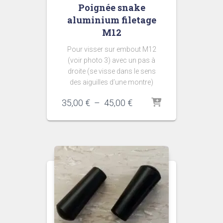
Poignée snake
aluminium filetage
M12
Pour visser sur embout M12
(voir photo 3) avec un pas à
droite (se visse dans le sens
des aiguilles d’une montre)
Plage
35,00
€
–
45,00
€
de
prix :
35,00 €
à
45,00 €