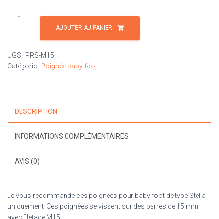
quantité
de
AJOUTER AU PANIER
Poignée
ronde
UGS :
PRS-M15
plastique
Catégorie :
Poignée baby foot
M15
DESCRIPTION
INFORMATIONS COMPLÉMENTAIRES
AVIS (0)
Je vous recommande ces poignées pour baby foot de type Stella
uniquement. Ces poignées se vissent sur des barres de 15 mm
avec filetage M15.