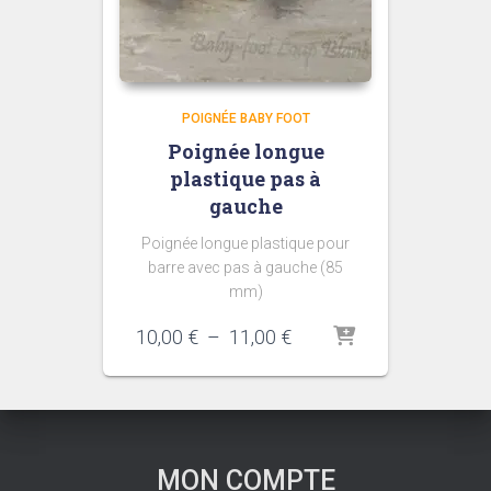
POIGNÉE BABY FOOT
Poignée longue
plastique pas à
gauche
Poignée longue plastique pour
barre avec pas à gauche (85
mm)
Plage
10,00
€
–
11,00
€
de
prix :
10,00 €
à
11,00 €
MON COMPTE