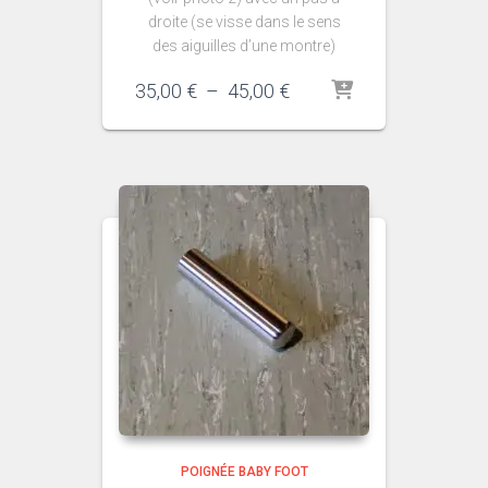
droite (se visse dans le sens
des aiguilles d’une montre)
Plage
35,00
€
–
45,00
€
de
prix :
35,00 €
à
45,00 €
POIGNÉE BABY FOOT