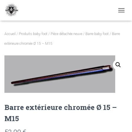
TOGGL
Accueil
/
Produits baby foot
/
Pièce détachée neuve
/
Barre baby foot
/ Barre
extérieure chromée Ø 15 – M15
Barre extérieure chromée Ø 15 –
M15