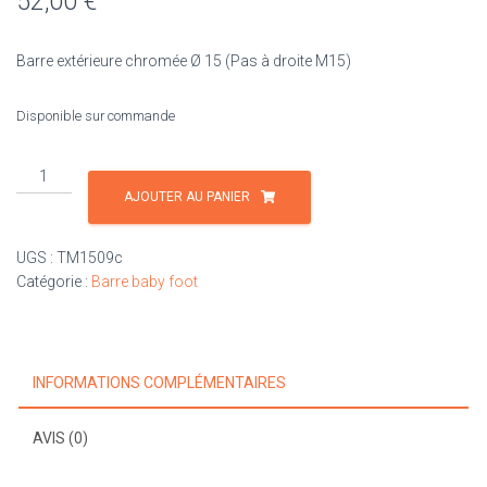
52,00
€
Barre extérieure chromée Ø 15 (Pas à droite M15)
Disponible sur commande
quantité
de
AJOUTER AU PANIER
Barre
extérieure
UGS :
TM1509c
chromée
Catégorie :
Barre baby foot
Ø
15
-
M15
INFORMATIONS COMPLÉMENTAIRES
AVIS (0)