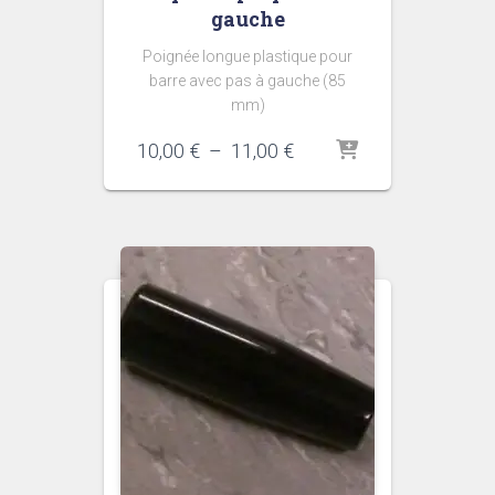
gauche
Poignée longue plastique pour
barre avec pas à gauche (85
mm)
Plage
10,00
€
–
11,00
€
de
prix :
10,00 €
à
11,00 €