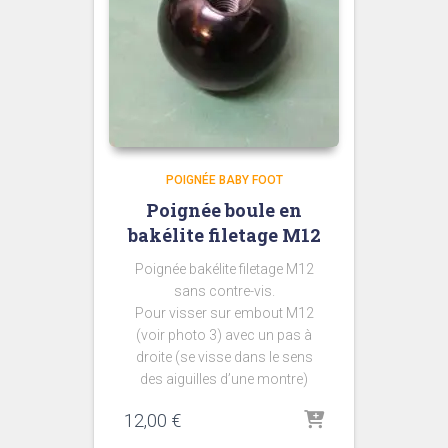
POIGNÉE BABY FOOT
Poignée boule en
bakélite filetage M12
Poignée bakélite filetage M12
sans contre-vis.
Pour visser sur embout M12
(voir photo 3) avec un pas à
droite (se visse dans le sens
des aiguilles d’une montre)
12,00
€