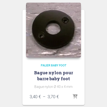
PALIER BABY FOOT
Bague nylon pour
barre baby foot
Bague nylon Ø 40 x 4 mm
Plage
3,40
€
–
3,70
€
de
prix :