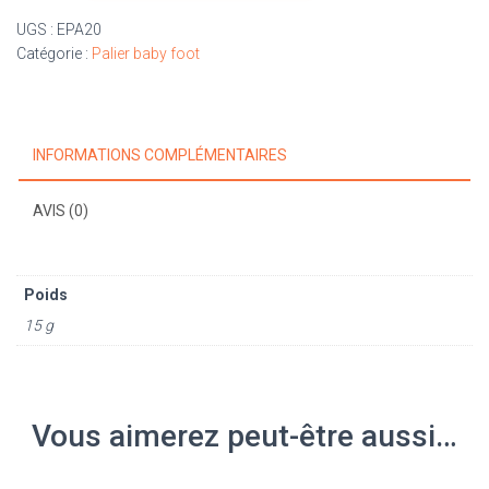
de
UGS :
EPA20
palier
Catégorie :
Palier baby foot
6
pans
Ø
20
INFORMATIONS COMPLÉMENTAIRES
AVIS (0)
Poids
15 g
Vous aimerez peut-être aussi…