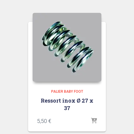
3,40 €
à
3,70 €
PALIER BABY FOOT
Ressort inox Ø 27 x
37
5,50
€