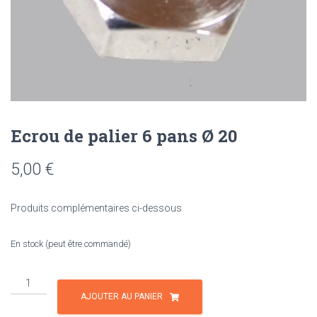
Ecrou de palier 6 pans Ø 20
5,00
€
Produits complémentaires ci-dessous
En stock (peut être commandé)
quantité
de
AJOUTER AU PANIER
Ecrou