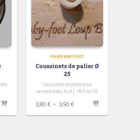
PALIER BABY FOOT
r
Coussinets de palier Ø
25
ette
Coussinets de palier pour
anciens baby foot L 18 Ø ext 25
Plage
3,80
€
–
3,90
€
de
prix :
3,80 €
à
3,90 €