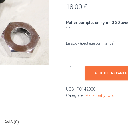
18,00
€
Palier complet en nylon Ø 20
ave
14
En stock (peut être commandé)
quantité
de
AJOUTER AU PANIER
Palier
complet
UGS :
PC142030
Ø
Catégorie :
Palier baby foot
20
pour
barre
Ø
AVIS (0)
14