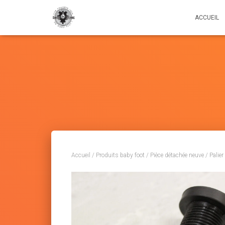
ACCUEIL
Accueil
/
Produits baby foot
/
Pièce détachée neuve
/
Palier