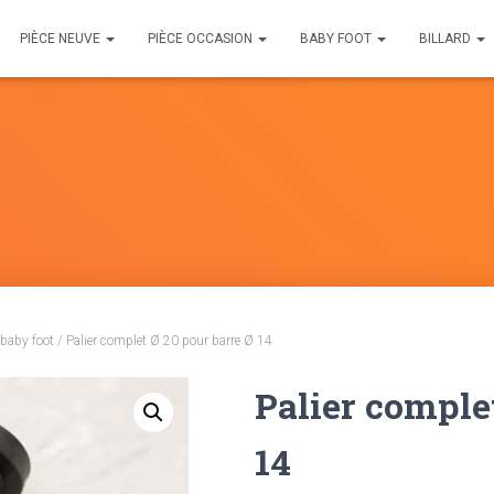
PIÈCE NEUVE
PIÈCE OCCASION
BABY FOOT
BILLARD
 baby foot
/ Palier complet Ø 20 pour barre Ø 14
Palier comple
14