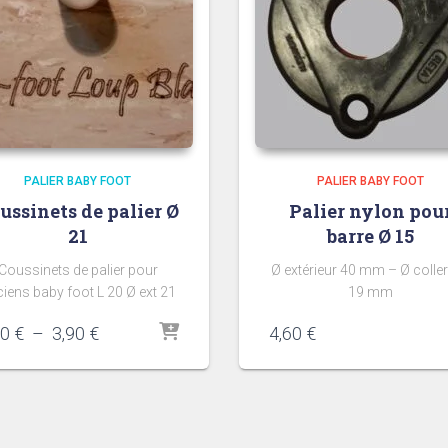
PALIER BABY FOOT
PALIER BABY FOOT
ussinets de palier Ø
Palier nylon pou
21
barre Ø 15
Coussinets de palier pour
Ø extérieur 40 mm – Ø coller
iens baby foot L 20 Ø ext 21
19 mm
Plage
80
€
–
3,90
€
4,60
€
de
prix :
3,80 €
à
3,90 €