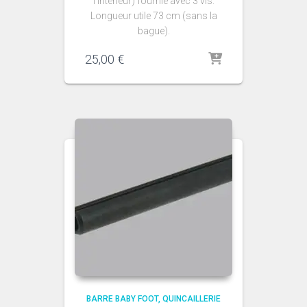
l’intérieur) fournie avec 3 vis.
Longueur utile 73 cm (sans la
bague).
25,00
€
BARRE BABY FOOT
QUINCAILLERIE