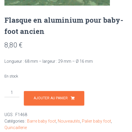
Flasque en aluminium pour baby-
foot ancien
8,80
€
Longueur : 68 mm – largeur : 29 mm – Ø 16 mm
En stock
quantité
de
AJOUTER AU PANIER
Flasque
en
UGS :
F1468
aluminium
Catégories :
Barre baby foot
,
Nouveautés
,
Palier baby foot
,
pour
Quincaillerie
baby-