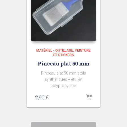
MATÉRIEL - OUTILLAGE
PEINTURE
ET STICKERS
Pinceau plat 50 mm
Pinceau plat 50 mm poils
synthétiques + étui en
polypropylène.
2,90
€