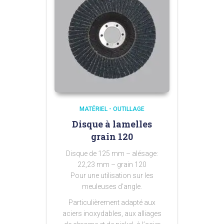
MATÉRIEL - OUTILLAGE
Disque à lamelles
grain 120
Disque de 125 mm – alésage:
22,23 mm – grain 120
Pour une utilisation sur les
meuleuses d’angle.
Particulièrement adapté aux
aciers inoxydables, aux alliages