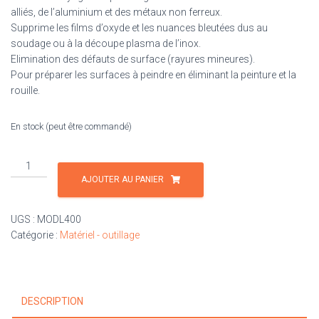
alliés, de l’aluminium et des métaux non ferreux.
Supprime les films d’oxyde et les nuances bleutées dus au
soudage ou à la découpe plasma de l’inox.
Elimination des défauts de surface (rayures mineures).
Pour préparer les surfaces à peindre en éliminant la peinture et la
rouille.
En stock (peut être commandé)
quantité
de
AJOUTER AU PANIER
Disque
à
UGS :
MODL400
lamelles
Catégorie :
Matériel - outillage
grain
400
DESCRIPTION