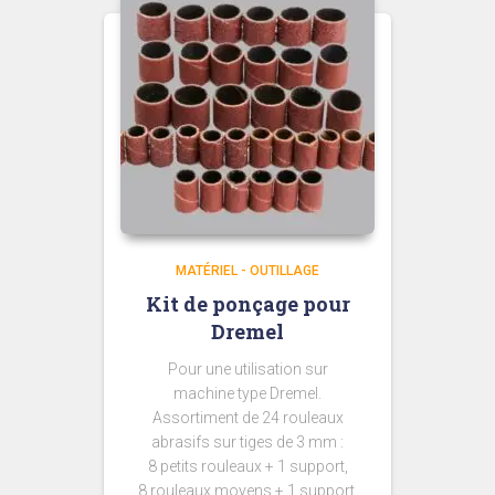
MATÉRIEL - OUTILLAGE
Kit de ponçage pour
Dremel
Pour une utilisation sur
machine type Dremel.
Assortiment de 24 rouleaux
abrasifs sur tiges de 3 mm :
8 petits rouleaux + 1 support,
8 rouleaux moyens + 1 support,