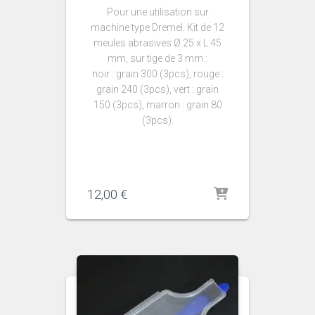
Pour une utilisation sur
machine type Dremel. Kit de 12
meules abrasives Ø 25 x L 45
mm, sur tige de 3 mm :
noir : grain 300 (3pcs), rouge :
grain 240 (3pcs), vert : grain
150 (3pcs), marron : grain 80
(3pcs).
12,00
€