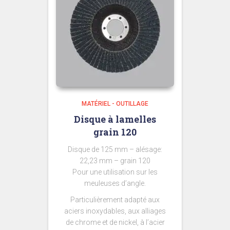
MATÉRIEL - OUTILLAGE
Disque à lamelles
grain 120
Disque de 125 mm – alésage:
22,23 mm – grain 120
Pour une utilisation sur les
meuleuses d’angle.
Particulièrement adapté aux
aciers inoxydables, aux alliages
de chrome et de nickel, à l’acier