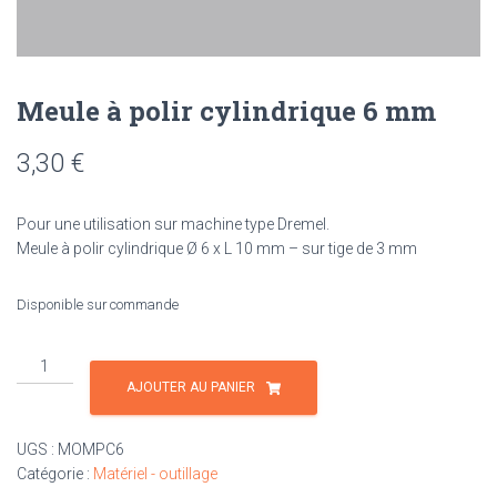
Meule à polir cylindrique 6 mm
3,30
€
Pour une utilisation sur machine type Dremel.
Meule à polir cylindrique Ø 6 x L 10 mm – sur tige de 3 mm
Disponible sur commande
quantité
de
AJOUTER AU PANIER
Meule
à
UGS :
MOMPC6
polir
Catégorie :
Matériel - outillage
cylindrique