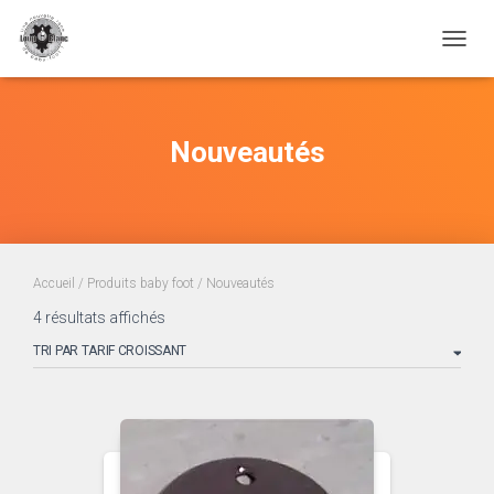
TOGGL
Nouveautés
Accueil
/
Produits baby foot
/ Nouveautés
Trié
4 résultats affichés
par
prix
croissant