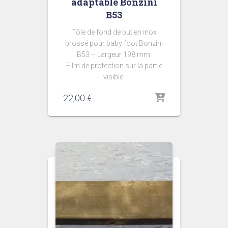
adaptable Bonzini
B53
Tôle de fond de but en inox
brossé pour baby foot Bonzini
B53 – Largeur 198 mm.
Film de protection sur la partie
visible.
22,00
€