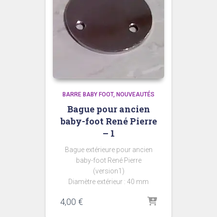
BARRE BABY FOOT
NOUVEAUTÉS
Bague pour ancien
baby-foot René Pierre
– 1
Bague extérieure pour ancien
baby-foot René Pierre
(version1)
Diamètre extérieur : 40 mm
4,00
€