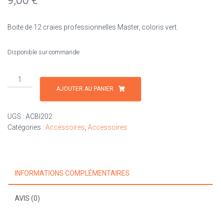
9,00
€
Boite de 12 craies professionnelles Master, coloris vert.
Disponible sur commande
quantité
de
AJOUTER AU PANIER
Boite
de
UGS :
ACBI202
craies
Catégories :
Accessoires
,
Accessoires
Master
vertes
INFORMATIONS COMPLÉMENTAIRES
AVIS (0)