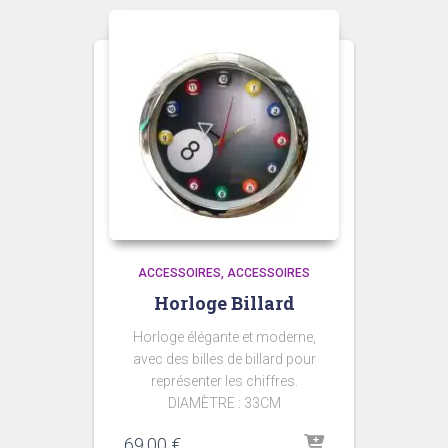
ACCESSOIRES
ACCESSOIRES
Horloge Billard
Horloge élégante et moderne,
avec des billes de billard pour
représenter les chiffres.
DIAMÈTRE : 33CM
69,00
€