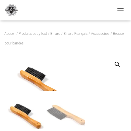
TOGGL
Accueil
/
Produits baby foot
/
Billard
/
Billard Français
/
Accessoires
/ Brosse
pour bandes