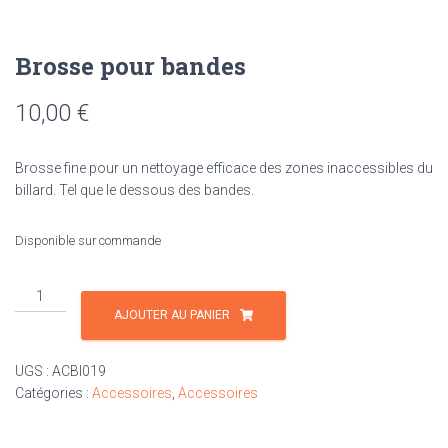
Brosse pour bandes
10,00
€
Brosse fine pour un nettoyage efficace des zones inaccessibles du
billard. Tel que le dessous des bandes.
Disponible sur commande
quantité
de
AJOUTER AU PANIER
Brosse
pour
UGS :
ACBI019
bandes
Catégories :
Accessoires
,
Accessoires