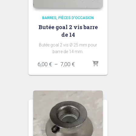
BARRES
PIÈCES D'OCCASION
Butée goal 2 vis barre
de 14
Butée goal 2 vis Ø 25 mm pour
barre de 14 mm.
Plage
6,00
€
–
7,00
€
de
prix :
6,00 €
à
7,00 €