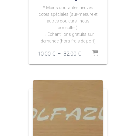
* Mains courantes neuves
cotes spéciales (sur-mesure et
autres couleurs : nous
consulter).
→ Echantillons gratuits sur
demande (hors frais de port)
Plage
10,00
€
–
32,00
€
de
prix :
10,00 €
à
32,00 €