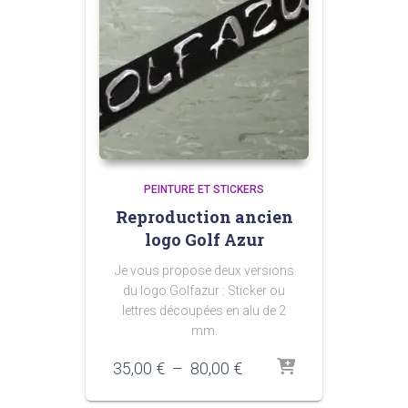
PEINTURE ET STICKERS
Reproduction ancien
logo Golf Azur
Je vous propose deux versions
du logo Golfazur : Sticker ou
lettres découpées en alu de 2
mm.
Plage
35,00
€
–
80,00
€
de
prix :