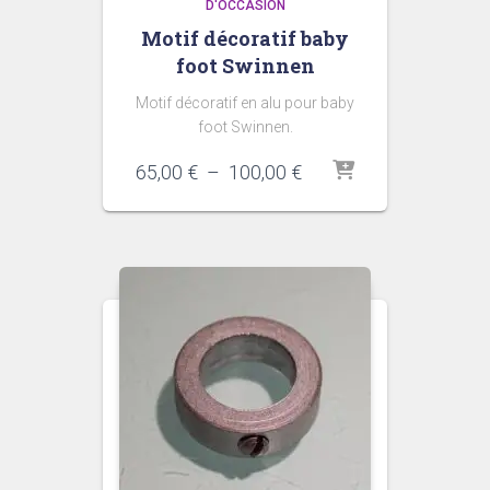
D'OCCASION
Motif décoratif baby
foot Swinnen
Motif décoratif en alu pour baby
foot Swinnen.
Plage
65,00
€
–
100,00
€
de
prix :
65,00 €
à
100,00 €