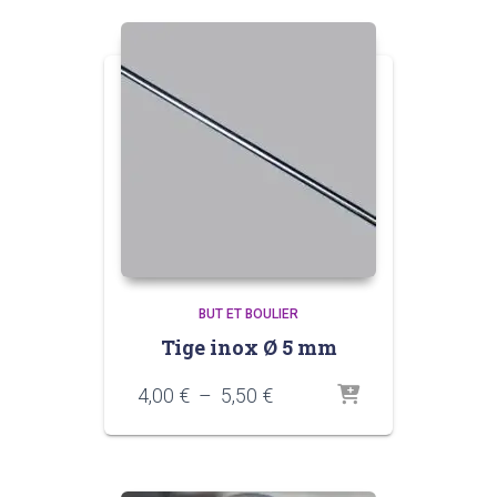
BUT ET BOULIER
Tige inox Ø 5 mm
Plage
4,00
€
–
5,50
€
de
prix :
4,00 €
à