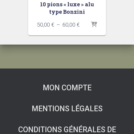
10 pions « luxe » alu
type Bonzini
Plage
50,00
€
–
60,00
€
de
prix :
50,00 €
à
60,00 €
MON COMPTE
MENTIONS LÉGALES
CONDITIONS GÉNÉRALES DE