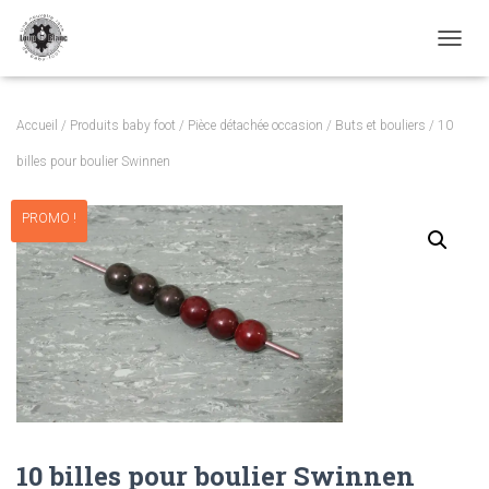
TOGGL
Accueil
/
Produits baby foot
/
Pièce détachée occasion
/
Buts et bouliers
/ 10
billes pour boulier Swinnen
PROMO !
10 billes pour boulier Swinnen