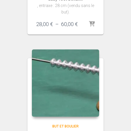
, entraxe : 28 cm (vendu sans le
but).
Plage
28,00
€
–
60,00
€
de
prix :
28,00 €
à
60,00 €
BUT ET BOULIER