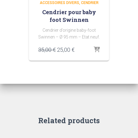
ACCESSOIRES DIVERS
CENDRIER
Cendrier pour baby
foot Swinnen
Cendrier d’origine baby-foot
Swinnen – Ø 95 mm – Etat neuf.
Le
Le
35,00
€
25,00
€
prix
prix
initial
actuel
était :
est :
35,00 €.
25,00 €.
Related products