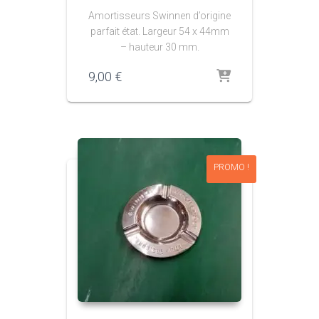
Amortisseurs Swinnen d’origine
parfait état. Largeur 54 x 44mm
– hauteur 30 mm.
9,00
€
PROMO !