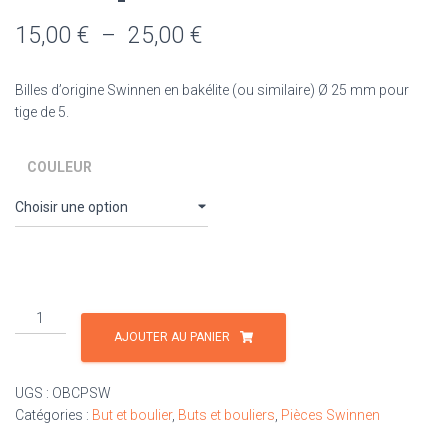
Plage
15,00
€
–
25,00
€
de
Billes d’origine Swinnen en bakélite (ou similaire) Ø 25 mm pour
prix :
tige de 5.
15,00 €
COULEUR
à
25,00 €
quantité
de
AJOUTER AU PANIER
10
billes
UGS :
OBCPSW
pour
Catégories :
But et boulier
,
Buts et bouliers
,
Pièces Swinnen
boulier
Swinnen