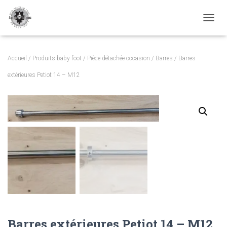
TOGGL
Accueil
/
Produits baby foot
/
Pièce détachée occasion
/
Barres
/ Barres
extérieures Petiot 14 – M12
Barres extérieures Petiot 14 – M12