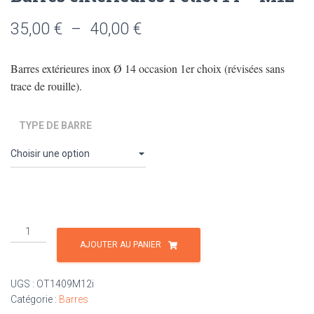
Plage
35,00
€
–
40,00
€
de
Barres extérieures inox Ø 14 occasion 1er choix (révisées sans
prix :
trace de rouille).
35,00 €
TYPE DE BARRE
à
40,00 €
quantité
de
AJOUTER AU PANIER
Barres
extérieures
UGS :
OT1409M12i
Petiot
Catégorie :
Barres
14