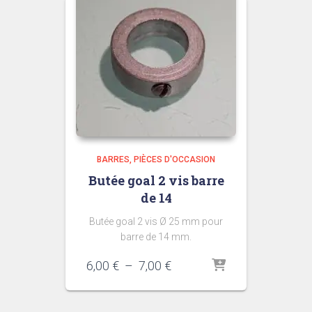
BARRES
PIÈCES D'OCCASION
Butée goal 2 vis barre
de 14
Butée goal 2 vis Ø 25 mm pour
barre de 14 mm.
Plage
6,00
€
–
7,00
€
de
prix :
6,00 €