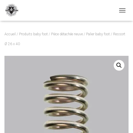
TOGGL
Accueil
/
Produits baby foot
/
Pièce détachée neuve
/
Palier baby foot
/ Ressort
Ø 26 x 40