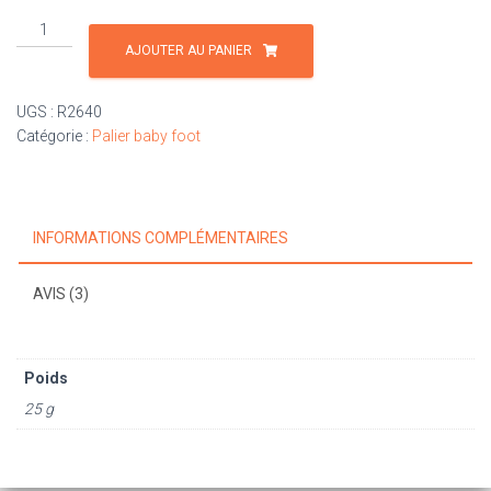
quantité
de
AJOUTER AU PANIER
Ressort
Ø
UGS :
R2640
26
Catégorie :
Palier baby foot
x
40
INFORMATIONS COMPLÉMENTAIRES
AVIS (3)
Poids
25 g