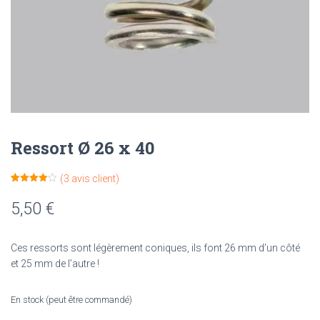
Ressort Ø 26 x 40
(
3
avis client)
Noté
3
4.00
sur 5
5,50
€
basé
sur
notations
client
Ces ressorts sont légèrement coniques, ils font 26 mm d’un côté
et 25 mm de l’autre !
En stock (peut être commandé)