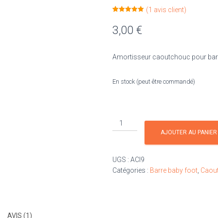
(
1
avis client)
Noté
1
5.00
sur 5
3,00
€
basé sur
notation
client
Amortisseur caoutchouc pour barr
En stock (peut être commandé)
quantité
de
AJOUTER AU PANIER
Amortisseur
caoutchouc
UGS :
ACI9
pour
Catégories :
Barre baby foot
,
Caout
barre
intérieure
AVIS (1)