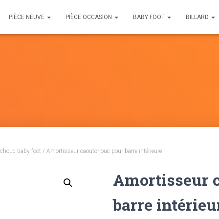
PIÈCE NEUVE
PIÈCE OCCASION
BABY FOOT
BILLARD
chouc baby foot
/ Amortisseur caoutchouc pour barre intérieure
Amortisseur 
barre intérieu