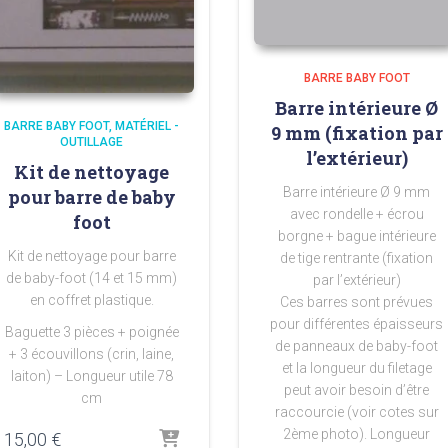
BARRE BABY FOOT
Barre intérieure Ø
BARRE BABY FOOT
MATÉRIEL -
9 mm (fixation par
OUTILLAGE
l’extérieur)
Kit de nettoyage
Barre intérieure Ø 9 mm
pour barre de baby
avec rondelle + écrou
foot
borgne + bague intérieure
Kit de nettoyage pour barre
de tige rentrante (fixation
de baby-foot (14 et 15 mm)
par l’extérieur)
en coffret plastique.
Ces barres sont prévues
pour différentes épaisseurs
Baguette 3 pièces + poignée
de panneaux de baby-foot
+ 3 écouvillons (crin, laine,
et la longueur du filetage
laiton) – Longueur utile 78
peut avoir besoin d’être
cm
raccourcie (voir cotes sur
2ème photo). Longueur
15,00
€