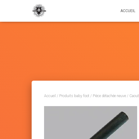
ACCUEIL
Accueil
/
Produits baby foot
/
Pièce détachée neuve
/
Caout