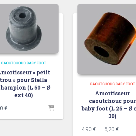
CAOUTCHOUC BABY FOOT
mortisseur « petit
trou » pour Stella
CAOUTCHOUC BABY FOOT
hampion (L 50 – Ø
Amortisseur
ext 40)
caoutchouc pour
baby foot (L 25 – Ø 
00
€
30)
Plage
4,90
€
–
5,20
€
de