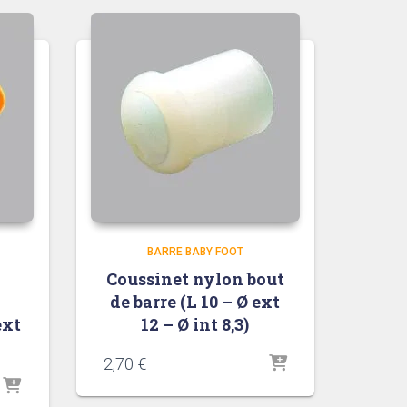
BARRE BABY FOOT
Coussinet nylon bout
de barre (L 10 – Ø ext
ext
12 – Ø int 8,3)
2,70
€