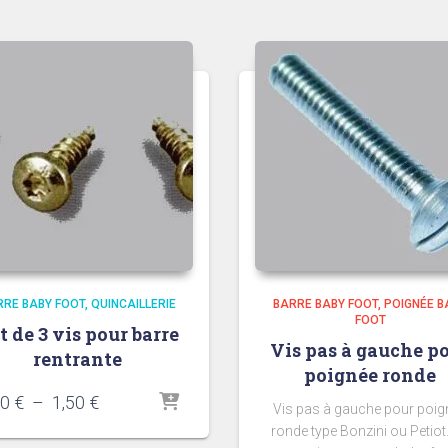
RRE BABY FOOT
QUINCAILLERIE
BARRE BABY FOOT
POIGNÉE B
FOOT
t de 3 vis pour barre
Vis pas à gauche p
rentrante
poignée ronde
Plage
20
€
–
1,50
€
Vis pas à gauche pour poig
de
ronde type Bonzini ou Petiot
prix :