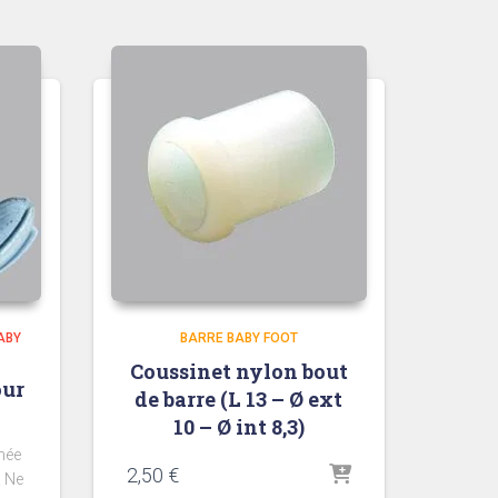
ABY
BARRE BABY FOOT
Coussinet nylon bout
our
de barre (L 13 – Ø ext
10 – Ø int 8,3)
née
2,50
€
. Ne