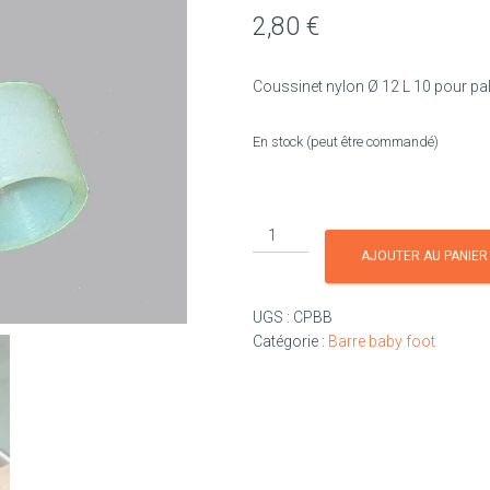
2,80
€
Coussinet nylon Ø 12 L 10 pour pali
En stock (peut être commandé)
quantité
de
AJOUTER AU PANIER
Coussinet
nylon
UGS :
CPBB
pour
Catégorie :
Barre baby foot
palier
bout
de
barre
Petiot