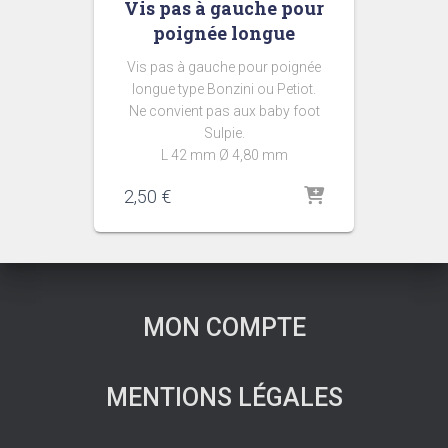
Vis pas à gauche pour
poignée longue
Vis pas à gauche pour poignée
longue type Bonzini ou Petiot.
Ne convient pas aux baby foot
Sulpie.
L 42 mm Ø 4,80 mm
2,50
€
MON COMPTE
MENTIONS LÉGALES