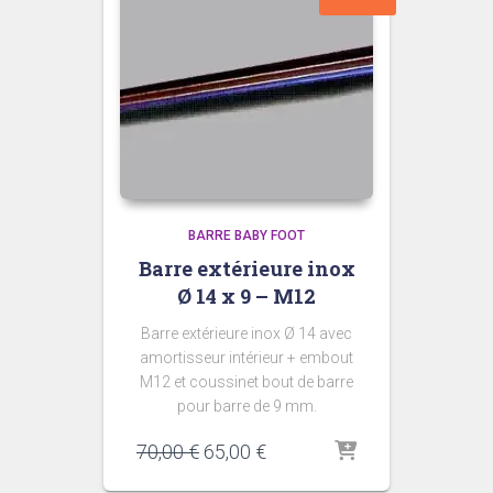
BARRE BABY FOOT
Barre extérieure inox
Ø 14 x 9 – M12
Barre extérieure inox Ø 14 avec
amortisseur intérieur + embout
M12 et coussinet bout de barre
pour barre de 9 mm.
Le
Le
70,00
€
65,00
€
prix
prix