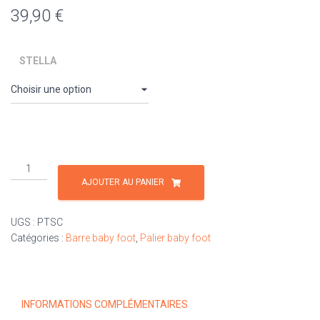
39,90
€
STELLA
quantité
de
AJOUTER AU PANIER
Palier
à
UGS :
PTSC
tige
Catégories :
Barre baby foot
,
Palier baby foot
pour
Stella
Champion
INFORMATIONS COMPLÉMENTAIRES