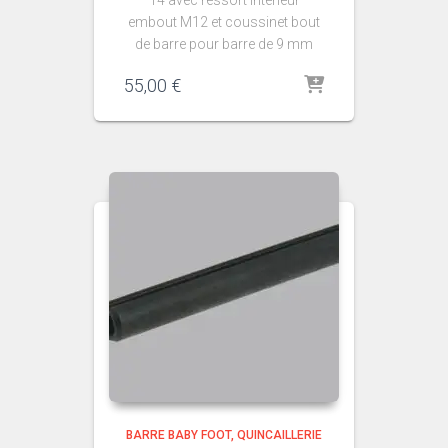
embout M12 et coussinet bout
de barre pour barre de 9 mm
55,00
€
BARRE BABY FOOT
QUINCAILLERIE