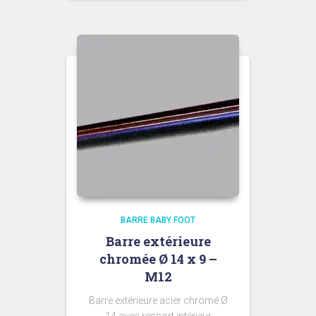
initial
actuel
était :
est :
70,00 €.
65,00 €.
BARRE BABY FOOT
Barre extérieure
chromée Ø 14 x 9 –
M12
Barre extérieure acier chromé Ø
14 avec ressort intérieur