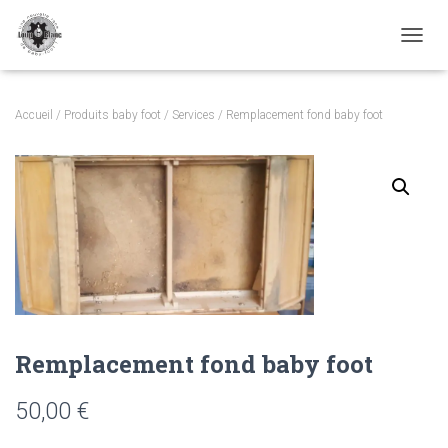
TOGGL
Accueil
/
Produits baby foot
/
Services
/ Remplacement fond baby foot
Remplacement fond baby foot
50,00
€