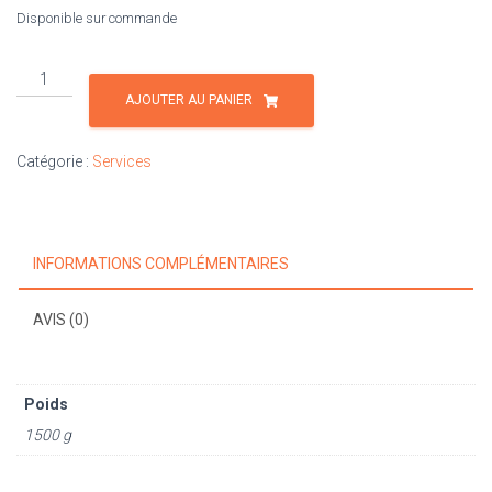
Disponible sur commande
quantité
de
AJOUTER AU PANIER
Remplacement
fond
Catégorie :
Services
baby
foot
INFORMATIONS COMPLÉMENTAIRES
AVIS (0)
Poids
1500 g