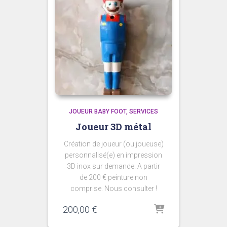
JOUEUR BABY FOOT
SERVICES
Joueur 3D métal
Création de joueur (ou joueuse)
personnalisé(e) en impression
3D inox sur demande. A partir
de 200 € peinture non
comprise. Nous consulter !
200,00
€