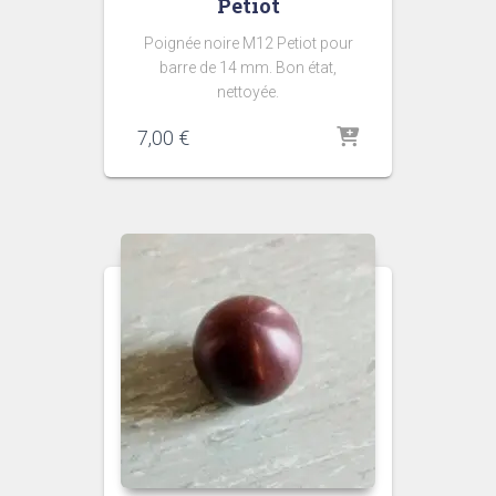
Petiot
Poignée noire M12 Petiot pour
barre de 14 mm. Bon état,
nettoyée.
7,00
€