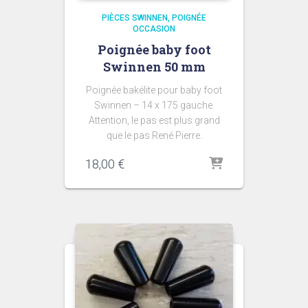
PIÈCES SWINNEN
POIGNÉE
OCCASION
Poignée baby foot
Swinnen 50 mm
Poignée bakélite pour baby foot
Swinnen – 14 x 175 gauche.
Attention, le pas est plus grand
que le pas René Pierre.
18,00
€