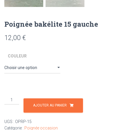
Poignée bakélite 15 gauche
12,00
€
COULEUR
quantité
de
AJOUTER AU PANIER
Poignée
bakélite
UGS :
OPRP-15
15
Catégorie :
Poignée occasion