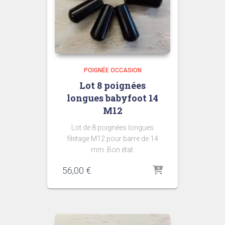
POIGNÉE OCCASION
Lot 8 poignées
longues babyfoot 14
M12
Lot de 8 poignées longues
filetage M12 pour barre de 14
mm. Bon état.
56,00
€