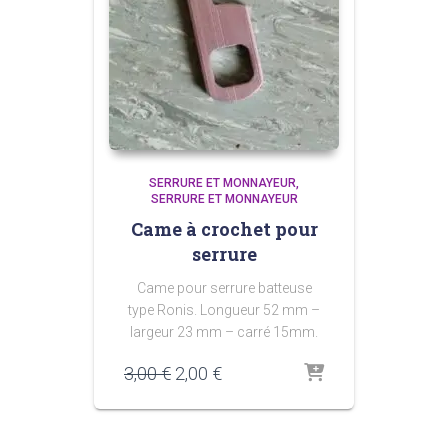
SERRURE ET MONNAYEUR
SERRURE ET MONNAYEUR
Came à crochet pour
serrure
Came pour serrure batteuse
type Ronis. Longueur 52 mm –
largeur 23 mm – carré 15mm.
Le
Le
3,00
€
2,00
€
prix
prix
initial
actuel
était :
est :