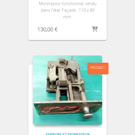
Monnayeur fonctionnel, vendu
dans l’état. Façade : 110 x 80
mm.
130,00
€
PROMO !
SERRURE ET MONNAYEUR