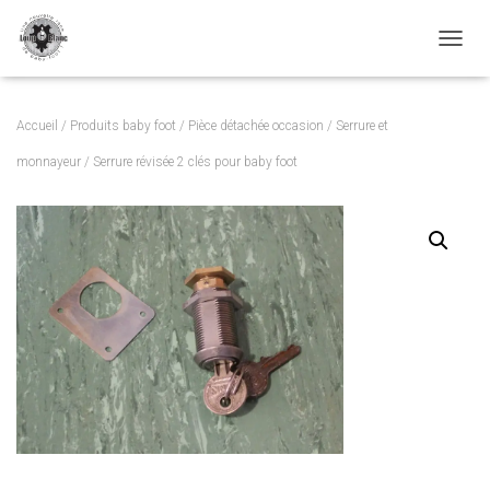
TOGGL
Accueil
/
Produits baby foot
/
Pièce détachée occasion
/
Serrure et
monnayeur
/ Serrure révisée 2 clés pour baby foot