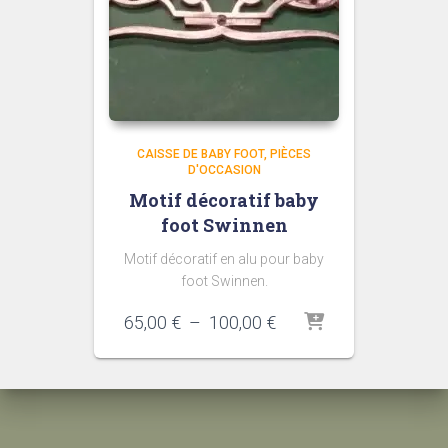
CAISSE DE BABY FOOT
PIÈCES
D'OCCASION
Motif décoratif baby
foot Swinnen
Motif décoratif en alu pour baby
foot Swinnen.
Plage
65,00
€
–
100,00
€
de
prix :
65,00 €
à
100,00 €