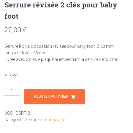
Serrure révisée 2 clés pour baby
foot
22,00
€
Serrure Ronis d’occasion révisée pour baby foot. Ø 20 mm –
longueur totale 46 mm.
Livrée avec 2 clés + plaquette empêchant la serrure de tourner
En stock
quantité
de
AJOUTER AU PANIER
Serrure
révisée
UGS :
OSRP-2
2
Catégorie :
Serrure et monnayeur
clés
pour