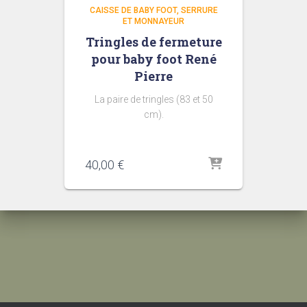
CAISSE DE BABY FOOT
SERRURE
ET MONNAYEUR
Tringles de fermeture
pour baby foot René
Pierre
La paire de tringles (83 et 50
cm).
40,00
€