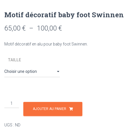
Motif décoratif baby foot Swinnen
Plage
65,00
€
–
100,00
€
de
Motif décoratif en alu pour baby foot Swinnen.
prix :
65,00 €
TAILLE
à
100,00 €
quantité
de
AJOUTER AU PANIER
Motif
décoratif
UGS :
ND
baby