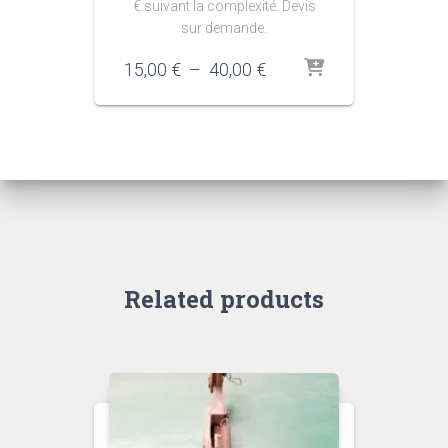
€ suivant la complexité. Devis
sur demande.
Plage
15,00
€
–
40,00
€
de
prix :
15,00 €
à
40,00 €
Related products