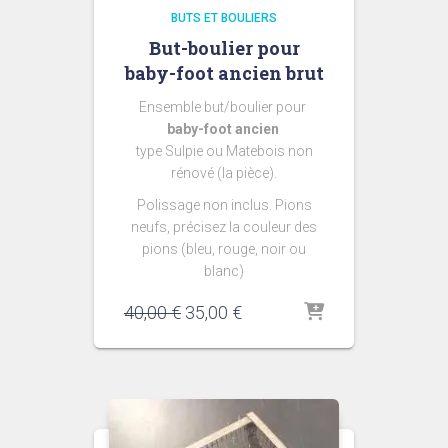
BUTS ET BOULIERS
But-boulier pour
baby-foot ancien brut
Ensemble but/boulier pour
baby-foot ancien
type Sulpie ou Matebois non
rénové (la pièce).
Polissage non inclus. Pions
neufs, précisez la couleur des
pions (bleu, rouge, noir ou
blanc)
Le
Le
40,00
€
35,00
€
prix
prix
initial
actuel
était :
est :
40,00 €.
35,00 €.