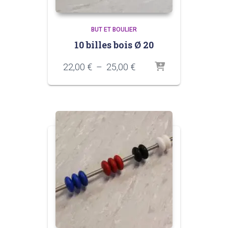
BUT ET BOULIER
10 billes bois Ø 20
Plage
22,00
€
–
25,00
€
de
prix :
22,00 €
à
25,00 €