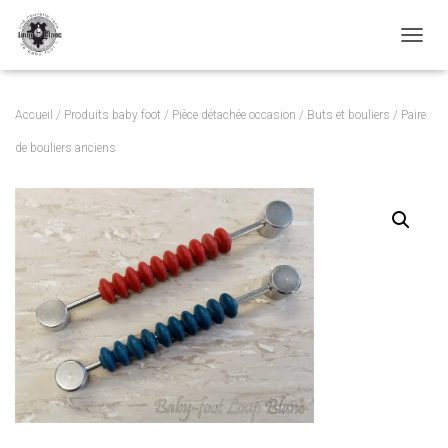
TOGGL
Accueil
/
Produits baby foot
/
Pièce détachée occasion
/
Buts et bouliers
/ Paire
de bouliers anciens