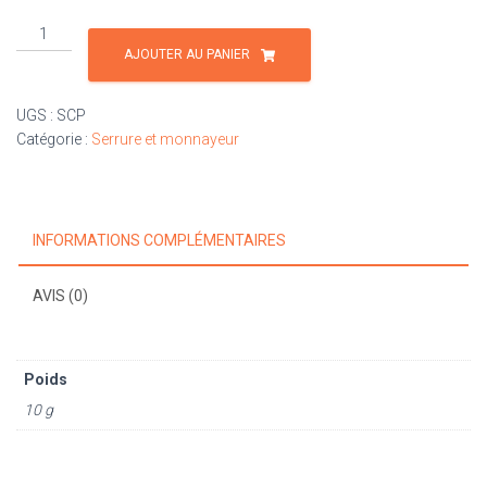
quantité
de
AJOUTER AU PANIER
Clé
baby
UGS :
SCP
foot
Catégorie :
Serrure et monnayeur
Petiot
INFORMATIONS COMPLÉMENTAIRES
AVIS (0)
Poids
10 g