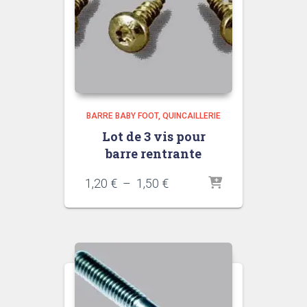
BARRE BABY FOOT
QUINCAILLERIE
Lot de 3 vis pour
barre rentrante
Plage
1,20
€
–
1,50
€
de
prix :
1,20 €
à
1,50 €