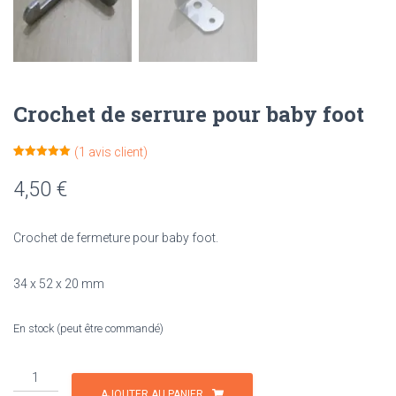
Crochet de serrure pour baby foot
(
1
avis client)
Noté
1
5.00
sur 5
4,50
€
basé sur
notation
client
Crochet de fermeture pour baby foot.
34 x 52 x 20 mm
En stock (peut être commandé)
quantité
de
AJOUTER AU PANIER