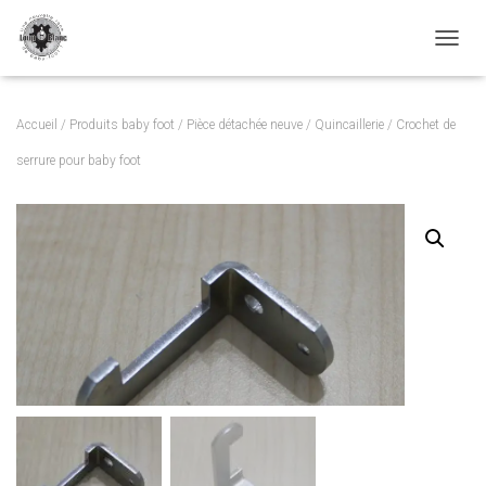
TOGGL
Accueil
/
Produits baby foot
/
Pièce détachée neuve
/
Quincaillerie
/ Crochet de
serrure pour baby foot