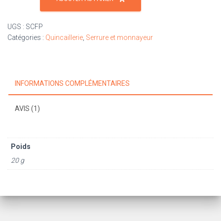
Crochet
de
UGS :
SCFP
serrure
Catégories :
Quincaillerie
,
Serrure et monnayeur
pour
baby
foot
INFORMATIONS COMPLÉMENTAIRES
AVIS (1)
Poids
20 g