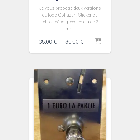
Je vous propose deux versions
du logo Golfazur : Sticker ou
lettres découpées en alu de 2
mm.
Plage
35,00
€
–
80,00
€
de
prix :
35,00 €
à
80,00 €