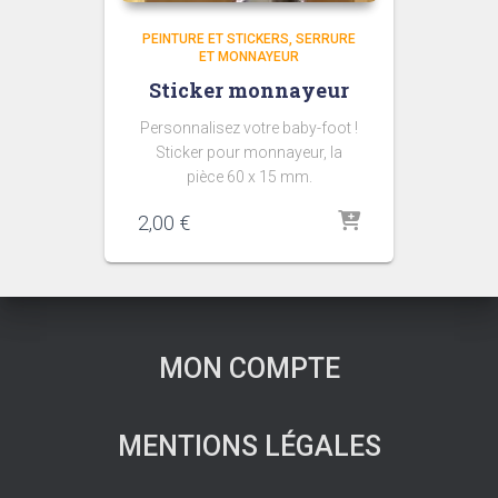
PEINTURE ET STICKERS
SERRURE
ET MONNAYEUR
Sticker monnayeur
Personnalisez votre baby-foot !
Sticker pour monnayeur, la
pièce 60 x 15 mm.
2,00
€
MON COMPTE
MENTIONS LÉGALES