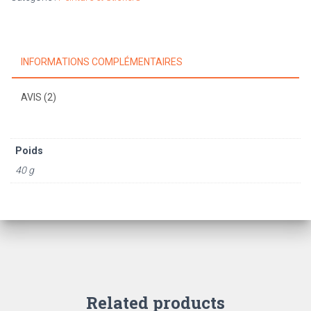
joueur
de
baby-
foot
INFORMATIONS COMPLÉMENTAIRES
AVIS (2)
Poids
40 g
Related products