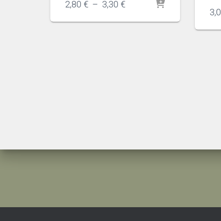
Plage
2,80
€
–
3,30
€
3,
de
prix :
2,80 €
à
3,30 €