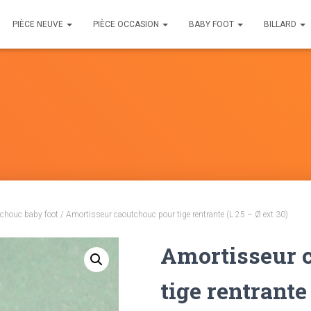
PIÈCE NEUVE
PIÈCE OCCASION
BABY FOOT
BILLARD
chouc baby foot
/ Amortisseur caoutchouc pour tige rentrante (L 25 – Ø ext 30)
Amortisseur 
tige rentrante