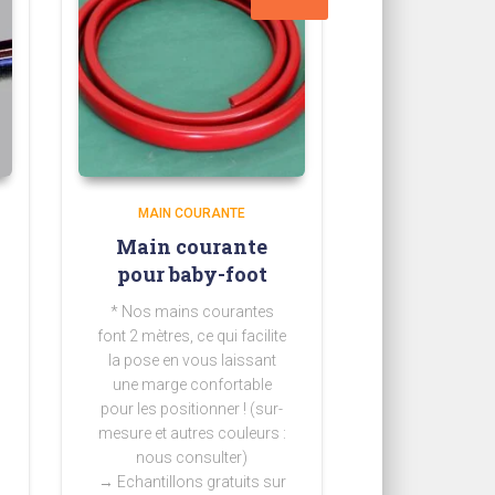
MAIN COURANTE
Main courante
pour baby-foot
* Nos mains courantes
font 2 mètres, ce qui facilite
la pose en vous laissant
une marge confortable
pour les positionner ! (sur-
mesure et autres couleurs :
nous consulter)
→ Echantillons gratuits sur