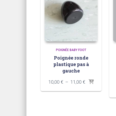
POIGNÉE BABY FOOT
Poignée ronde
plastique pas à
gauche
Plage
10,00
€
–
11,00
€
de
prix :
10,00 €
à
11,00 €