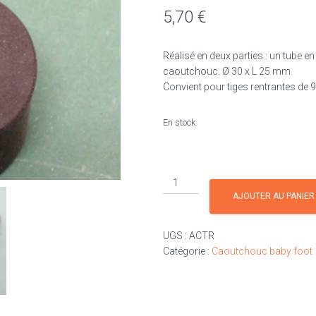
5,70
€
Réalisé en deux parties : un tube 
caoutchouc. Ø 30 x L 25 mm.
Convient pour tiges rentrantes de 
En stock
quantité
de
AJOUTER AU PANIER
Amortisseur
caoutchouc
UGS :
ACTR
pour
Catégorie :
Caoutchouc baby foot
tige
rentrante
(L
25