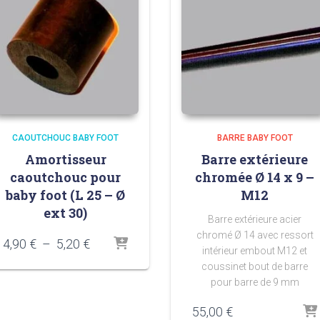
CAOUTCHOUC BABY FOOT
BARRE BABY FOOT
Amortisseur
Barre extérieure
caoutchouc pour
chromée Ø 14 x 9 –
baby foot (L 25 – Ø
M12
ext 30)
Barre extérieure acier
chromé Ø 14 avec ressort
Plage
4,90
€
–
5,20
€
intérieur embout M12 et
de
coussinet bout de barre
prix :
pour barre de 9 mm
4,90 €
à
55,00
€
5,20 €