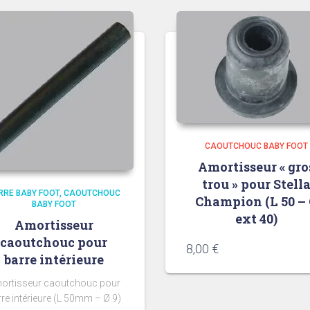
CAOUTCHOUC BABY FOOT
Amortisseur « gro
trou » pour Stell
RRE BABY FOOT
CAOUTCHOUC
Champion (L 50 –
BABY FOOT
ext 40)
Amortisseur
caoutchouc pour
8,00
€
barre intérieure
ortisseur caoutchouc pour
re intérieure (L 50mm – Ø 9)