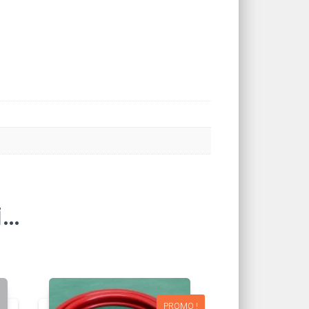
i…
PROMO !