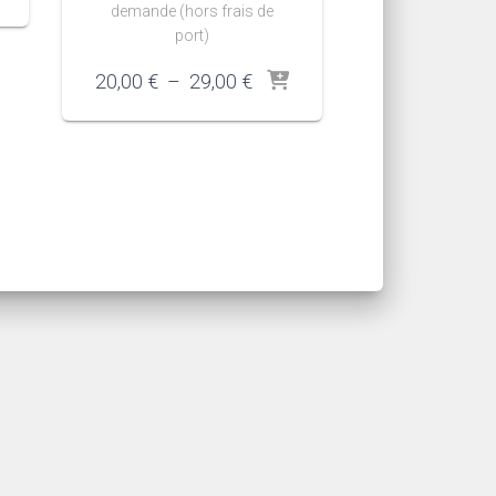
demande (hors frais de
port)
Plage
20,00
€
–
29,00
€
de
prix :
20,00 €
à
29,00 €