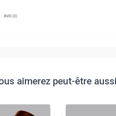
-
Ø
ext
AVIS (0)
30)
ous aimerez peut-être auss