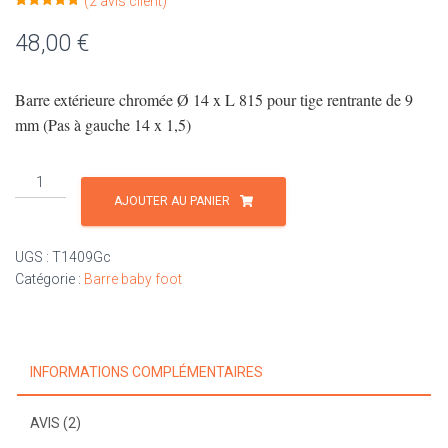
(
2
avis client)
Noté
2
5.00
sur 5
48,00
€
basé sur
notations
client
Barre extérieure chromée Ø 14 x L 815 pour tige rentrante de 9
mm (Pas à gauche 14 x 1,5)
quantité
de
AJOUTER AU PANIER
Barre
extérieure
UGS :
T1409Gc
chromée
Catégorie :
Barre baby foot
Ø
14
x
9
INFORMATIONS COMPLÉMENTAIRES
gauche
AVIS (2)