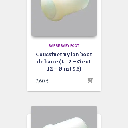
BARRE BABY FOOT
Coussinet nylon bout
de barre (L 12 – Ø ext
12 – Ø int 9,3)
2,60
€