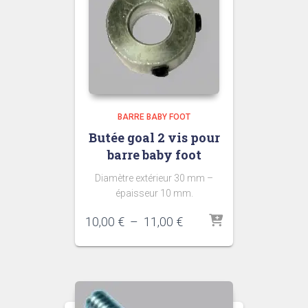
BARRE BABY FOOT
Butée goal 2 vis pour
barre baby foot
Diamètre extérieur 30 mm –
épaisseur 10 mm.
Plage
10,00
€
–
11,00
€
de
prix :
10,00 €
à
11,00 €