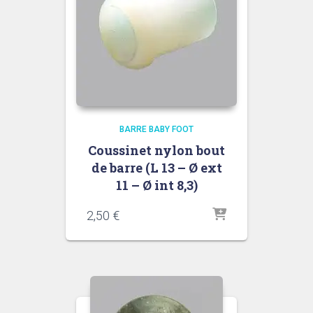
BARRE BABY FOOT
Coussinet nylon bout
de barre (L 13 – Ø ext
11 – Ø int 8,3)
2,50
€