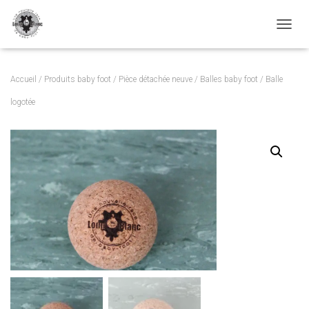
TOGGL
Accueil
/
Produits baby foot
/
Pièce détachée neuve
/
Balles baby foot
/ Balle
logotée