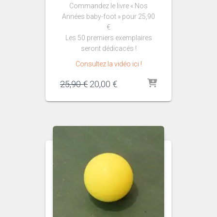
Commandez le livre « Nos
Années baby-foot » pour 25,90
€
Les 50 premiers exemplaires
seront dédicacés !
Consultez la vidéo ici !
Le
Le
25,90
€
20,00
€
prix
prix
initial
actuel
était :
est :
25,90 €.
20,00 €.