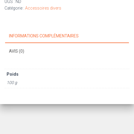
UGS :
ND
balles
Catégorie :
Accessoires divers
pour
baby
foot
Stella
INFORMATIONS COMPLÉMENTAIRES
AVIS (0)
Poids
100 g