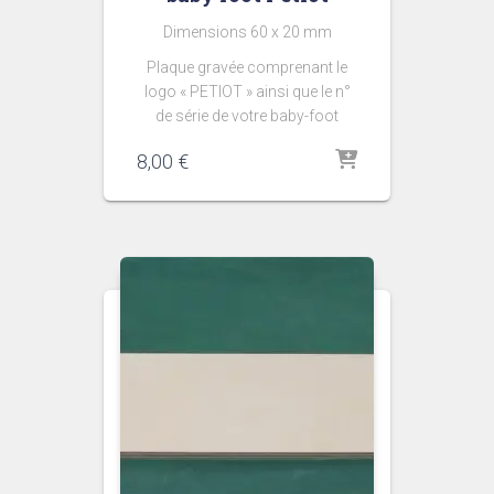
Dimensions 60 x 20 mm
Plaque gravée comprenant le
logo « PETIOT » ainsi que le n°
de série de votre baby-foot
8,00
€