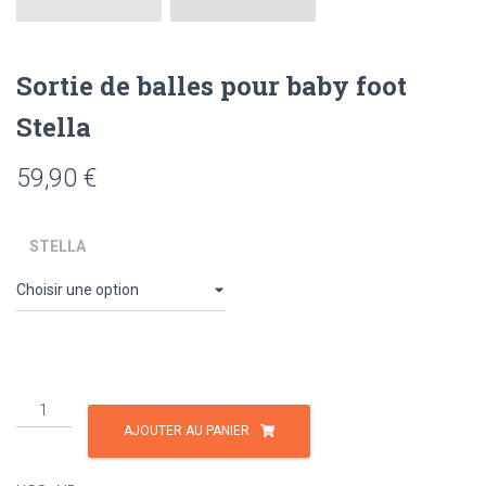
Sortie de balles pour baby foot
Stella
59,90
€
STELLA
quantité
de
AJOUTER AU PANIER
Sortie
de