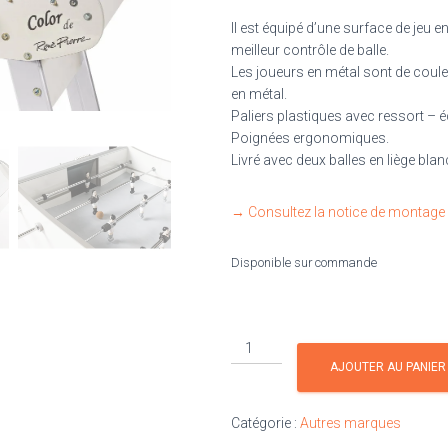
Il est équipé d’une surface de jeu e
meilleur contrôle de balle.
Les joueurs en métal sont de coule
en métal.
Paliers plastiques avec ressort – é
Poignées ergonomiques.
Livré avec deux balles en liège bla
→ Consultez la notice de montage 
Disponible sur commande
quantité
de
AJOUTER AU PANIER
Baby
foot
Catégorie :
Autres marques
René