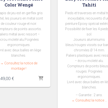
Color Wengé
Tahiti
tapis de jeu est en gerflex gris
Pieds et traverses en métal tr
el, l
es joueurs en métal sont
inoxydable, recouverts d’u
de couleur rouge et noir.
peinture Epoxy spécial extéri
mpteurs de points assortis.
Possibilité de fixer les 4 pied
aliers métal avec ressort –
sol.
écrou moleté alu.Poignées
Joueurs aluminiums
ergonomiques.
bleus/rouges vissés sur ba
vré avec deux balles en liège
chromées Ø 14 mm.
blanches.
Paliers plastiques avec res
– écrou moleté alu.
→ Consultez la notice de
Compteurs de points bleus
montage !
rouges. Poignées
ergonomiques.
249,00
€
Livré avec deux balles en li
blanches.
– Garantie : 2 ans.
→ Consultez la notice …