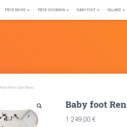
PIÈCE NEUVE
PIÈCE OCCASION
BABY FOOT
BILLARD
René Pierre Color Blanc
Baby foot Ren
1 249,00
€