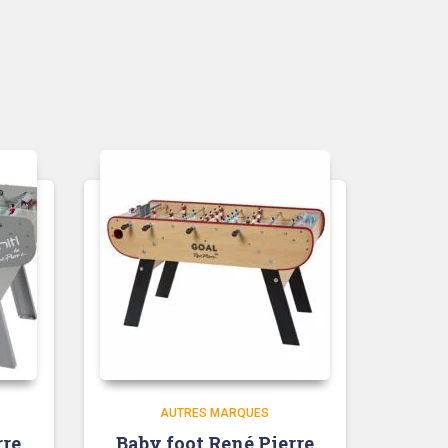
AUTRES MARQUES
rre
Baby foot René Pierre