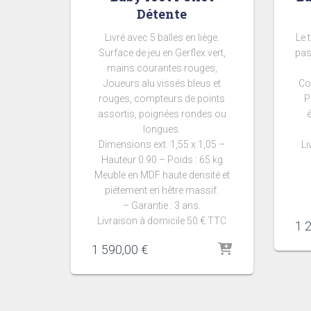
Détente
Livré avec 5 balles en liège.
Le 
Surface de jeu en Gerflex vert,
past
mains courantes rouges,
Joueurs alu vissés bleus et
Co
rouges, compteurs de points
P
assortis, poignées rondes ou
longues.
Dimensions ext. 1,55 x 1,05 –
Li
Hauteur 0.90 – Poids : 65 kg
Meuble en MDF haute densité et
piétement en hêtre massif.
– Garantie : 3 ans.
Livraison à domicile 50 € TTC
1 
1 590,00
€