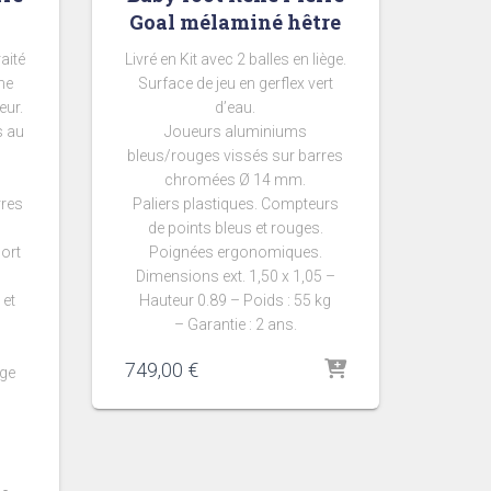
Goal mélaminé hêtre
aité
Livré en Kit avec 2 balles en liège.
ne
Surface de jeu en gerflex vert
eur.
d’eau.
s au
Joueurs aluminiums
bleus/rouges vissés sur barres
chromées Ø 14 mm.
rres
Paliers plastiques. Compteurs
de points bleus et rouges.
sort
Poignées ergonomiques.
Dimensions ext. 1,50 x 1,05 –
 et
Hauteur 0.89 – Poids : 55 kg
– Garantie : 2 ans.
749,00
€
ège